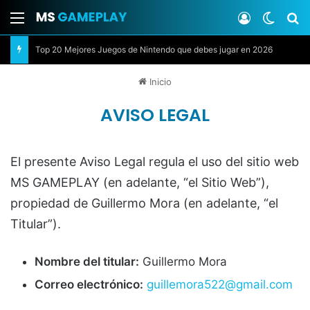
Menú
Acceso
Switch
B
Top 20 Mejores Juegos de Nintendo que debes jugar en 2026
Inicio
AVISO LEGAL
El presente Aviso Legal regula el uso del sitio web
MS GAMEPLAY (en adelante, “el Sitio Web”),
propiedad de Guillermo Mora (en adelante, “el
Titular”).
Nombre del titular:
Guillermo Mora
Correo electrónico:
guillemora522@gmail.com