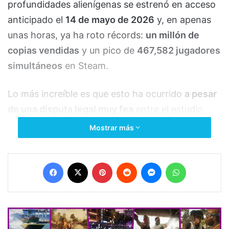
profundidades alienígenas se estrenó en acceso
anticipado el
14 de mayo de 2026
y, en apenas
unas horas, ya ha roto récords:
un millón de
copias vendidas
y un pico de
467,582 jugadores
simultáneos
en Steam.
Lo más increíble es que esto ha ocurrido
a pesar
de una disputa legal muy fea
entre el estudio
Unknown Worlds Entertainment y su distribuidor
Mostrar más
KRAFTON, que incluyó despidos de directivos y
denuncias por bonos impagados.
Facebook
X
Pinterest
Reddit
Messenger
WhatsApp
Pero los fans de la supervivencia submarina han
hablado: querían más y lo querían ya. Aquí te
contamos todos los detalles de este lanzamiento