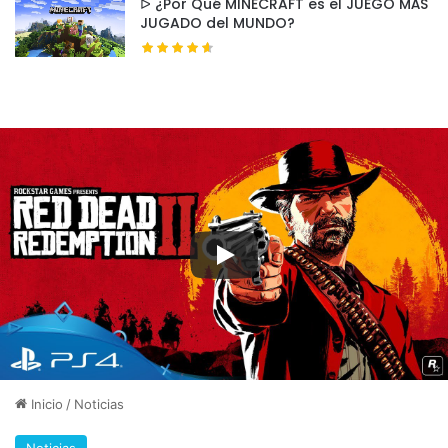
ᐅ ¿Por Qué MINECRAFT es el JUEGO MÁS
JUGADO del MUNDO?
Lo que FALTA (y llegará en los próximos
meses):
El resto de biomas (arrecifes abisales, cuevas
termales, zona glacial).
La conclusión de la historia principal (ahora
solo hay un 30% de la trama).
Más criaturas, vehículos y herramientas.
Modo hardcore y modo creador.
Optimización para consolas (algunos reportan
caídas de FPS en Xbox Series S).
💡Tip:
Si juegas en cooperativo, asigna roles: uno
recoge recursos, otro construye, otro explora. Y