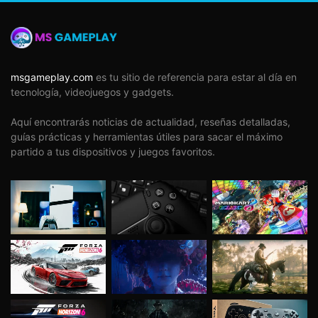
revivir la magia con amigos.
Si eres de los que prefieren juegos completos y
pulidos
, espera. IGN y otros medios
recomiendan aguantar al menos hasta el
msgameplay.com
es tu sitio de referencia para estar al día en
segundo gran parche (previsto para septiembre
tecnología, videojuegos y gadgets.
de 2026), que añadirá más biomas y pulirá el
Aquí encontrarás noticias de actualidad, reseñas detalladas,
rendimiento.
guías prácticas y herramientas útiles para sacar el máximo
Si valoras el precio
, ahora cuesta $30 USD. En
partido a tus dispositivos y juegos favoritos.
la versión 1.0 probablemente suba a $40 o
$50. Si estás seguro de que te gustará,
comprar ahora es un ahorro.
Lo que dice la crítica temprana
(basada en
Steam y Metacritic):