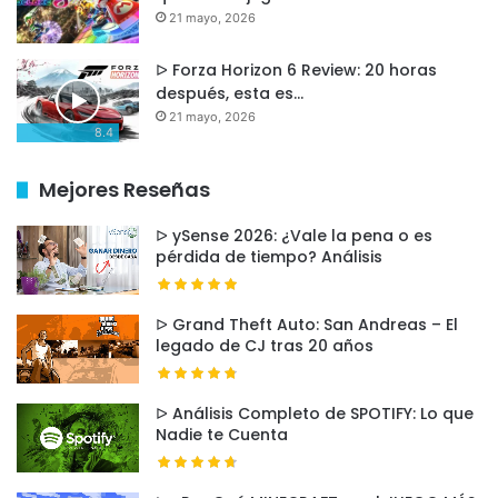
modular
que en el original, con energía eólica
21 mayo, 2026
submarina y cultivadores automáticos.
ᐅ Forza Horizon 6 Review: 20 horas
después, esta es…
21 mayo, 2026
8.4
Mejores Reseñas
Over 1 million Subnauts have already
ᐅ ySense 2026: ¿Vale la pena o es
dived into Subnautica 2 🤯
pérdida de tiempo? Análisis
We can't thank you enough for your
ᐅ Grand Theft Auto: San Andreas – El
legado de CJ tras 20 años
support!
pic.twitter.com/3a0OKXChvp
ᐅ Análisis Completo de SPOTIFY: Lo que
Nadie te Cuenta
— Subnautica (@Subnautica)
May 14,
2026