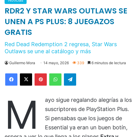
nunca separéis más de 200 metros, porque las
criaturas grandes atacan en grupo. El juego
castiga la dispersión.
El espinoso pasado legal con
KRAFTON
No todo ha sido un camino de rosas.
Subnautica
2
llegó tarde (originalmente se esperaba para
finales de 2025) debido a una
fuerte disputa
legal
entre Unknown Worlds Entertainment y su
distribuidor, KRAFTON (la empresa de
PUBG
).
Cronología del conflicto:
Julio de 2025
: KRAFTON despide a los