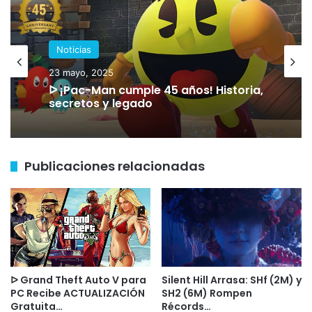
ritmo.
Este conflicto retrasó el acceso anticipado unos
6 meses, pero al final los desarrolladores
originales recuperaron el timón. Y los resultados
están a la vista: la comunidad ha respondido con
una fidelidad asombrosa.
Publicaciones relacionadas
ᐅ ¡NUEVO! Plants vs Zombies Replanted
| Fecha de lanzamiento
1 agosto, 2025
ᐅ Apple iPhone 17: Diseño y novedades
del nuevo lanzamiento
12 julio, 2025