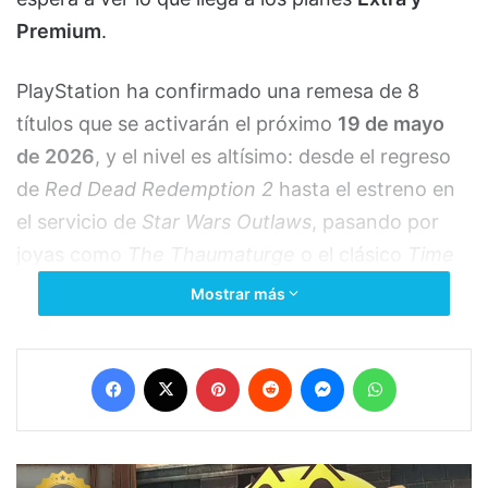
directivos fundadores de Unknown Worlds sin
previo aviso. Los trabajadores denuncian que
la decisión fue unilateral y que violaba el
contrato de adquisición.
Agosto de 2025
: Empleados de Unknown
Worlds demandan a KRAFTON por
250
millones de dólares
en bonos no pagados,
supuestamente ligados a objetivos de
desarrollo y ventas.
Octubre de 2025
: Un juez dicta la reinstalación
inmediata de los directivos despedidos,
paralizando los planes de KRAFTON de tomar
el control total del estudio.
Enero de 2026
: Ambas partes llegan a un
acuerdo extrajudicial (no se revelaron los
términos), y el desarrollo se retoma a buen