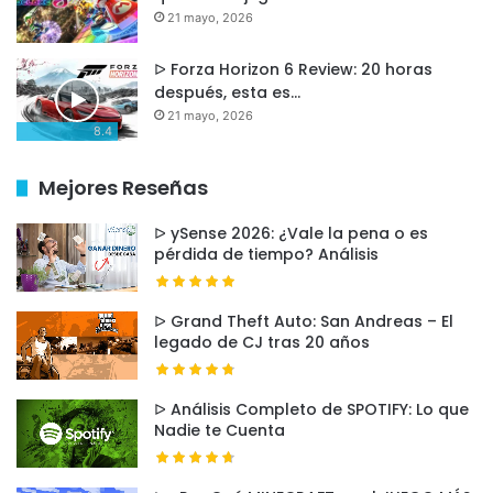
jugar en modo portátil.
21 mayo, 2026
Catálogo enorme y exclusivo de Nintendo.
ᐅ Forza Horizon 6 Review: 20 horas
Funciona tanto en modo portátil como
después, esta es…
conectada a la TV.
21 mayo, 2026
8.4
Duración mejorada de batería.
Mejores Reseñas
Desventajas
ᐅ ySense 2026: ¿Vale la pena o es
pérdida de tiempo? Análisis
No soporta resolución 4K.
Algunos juegos pueden verse limitados por el
ᐅ Grand Theft Auto: San Andreas – El
hardware en comparación con consolas más
legado de CJ tras 20 años
potentes.
ᐅ Análisis Completo de SPOTIFY: Lo que
¿Para quién la recomiendo?
Nadie te Cuenta
Si te gustan los juegos en familia, la portabilidad
y la experiencia Nintendo, esta consola es