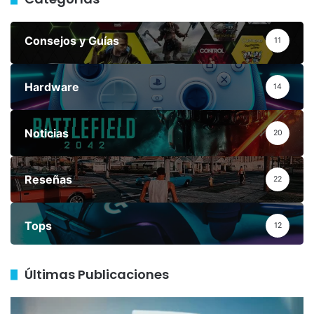
1. Nintendo Switch OLED
Consejos y Guías
11
Empezamos con la campeona indiscutible de
este mes: la
Nintendo Switch OLED
. Es la
Hardware
14
consola más vendida
en Mercado Libre ahora
mismo, y lo entiendo perfectamente.
Noticias
20
Reseñas
22
Tops
12
Últimas Publicaciones