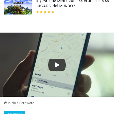
ᐅ ¿Por Qué MINECRAFT es el JUEGO MÁS
JUGADO del MUNDO?
simplemente perfecta. Es ideal para quienes
valoran el juego casual o para los que quieren
una segunda consola versátil. No me sorprende
que encabece la lista de las
consolas más
vendidas
.
2. Xbox Series S
La
Xbox Series S
ha escalado rápidamente en
popularidad. Me parece una consola súper
equilibrada para quienes buscan una buena
experiencia de juego sin vaciar su billetera.