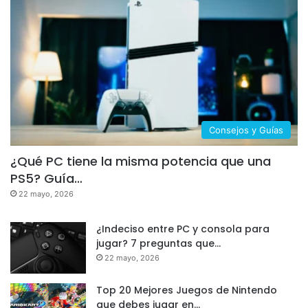
Consola Nintendo Switch Oled Blanco
64gb
• Incluye 2 controles.
• Cuenta con: 1 joy-con grip
VER EN MERCADO LIBRE
Consejos y Guías
Su pantalla de 7 pulgadas con tecnología OLED
¿Qué PC tiene la misma potencia que una
hace que los colores resalten de forma
PS5? Guía…
impresionante, especialmente en juegos como
22 mayo, 2026
The Legend of Zelda: Tears of the Kingdom
o
Mario Kart 8 Deluxe
.
¿Indeciso entre PC y consola para
jugar? 7 preguntas que…
22 mayo, 2026
Ventajas
Top 20 Mejores Juegos de Nintendo
Pantalla OLED de alta calidad, perfecta para
que debes jugar en…