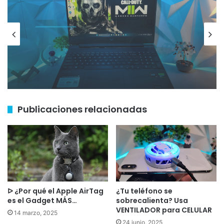
Hardware
11 noviembre, 2024
ᐅ ¿Vale la Pena la HP Victus con
Ryzen 5 y RTX 4050? Aquí lo
Descubrimos
Ver esta publicación en Instagram
Publicaciones relacionadas
ᐅ ¿Por qué el Apple AirTag
¿Tu teléfono se
Una publicación compartida por Corinna (@blueberrymilk)
es el Gadget MÁS…
sobrecalienta? Usa
VENTILADOR para CELULAR
14 marzo, 2025
24 junio, 2025