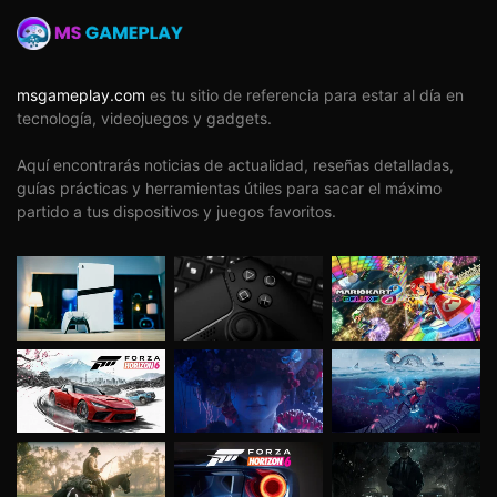
Ventajas
Resolución 4K real y hasta 120Hz.
Lector de discos Blu-Ray.
msgameplay.com
es tu sitio de referencia para estar al día en
tecnología, videojuegos y gadgets.
Gran capacidad de almacenamiento (1TB).
Acceso total a juegos de generaciones
Aquí encontrarás noticias de actualidad, reseñas detalladas,
anteriores.
guías prácticas y herramientas útiles para sacar el máximo
partido a tus dispositivos y juegos favoritos.
Desventajas
Requiere una buena TV para aprovechar todo
su potencial.
¿Para quién la recomiendo?
Para jugadores hardcore, creadores de
contenido y quienes quieren la máxima potencia