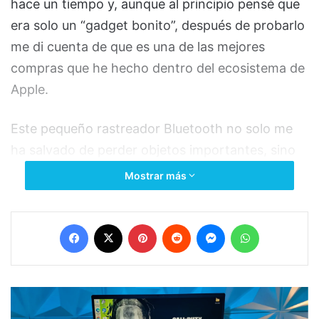
Ventajas
Precio accesible.
Muy silenciosa y compacta.
Compatible con Game Pass, lo cual te da
acceso a cientos de juegos.
Carga rápida y tiempos de espera mínimos.
Desventajas
No tiene lector de discos.
Menor almacenamiento (512GB), aunque se
puede expandir.
¿Para quién la recomiendo?