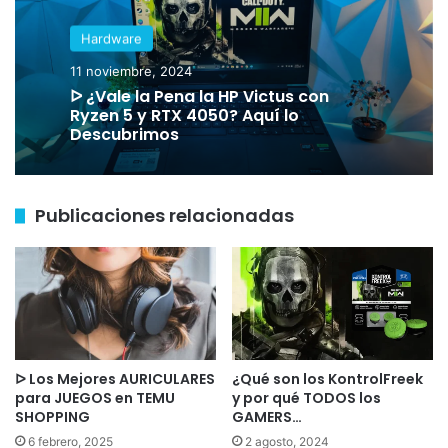
Si estás comenzando en el mundo del gaming o
buscas una consola secundaria económica, esta
es una joya. Además, si usas Xbox Game Pass, te
ahorras muchísimo en juegos. No es casualidad
que sea una de las
consolas más vendidas
este
mes.
3. Xbox Series X
La tercera en la lista es la poderosa
Xbox Series
X 1TB SSD
, que se ha vendido muchísimo en
Mercado Libre, especialmente en su versión
negra con soporte para 4K a 120Hz.