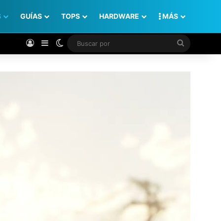
S
GUÍAS
TOPS
HARDWARE
MÁS
Acceso
Barra lateral
Switch skin
Buscar
por