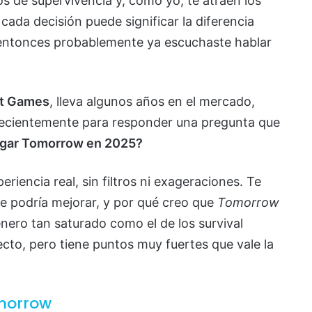
gos de supervivencia y, como yo, te atraen los
da decisión puede significar la diferencia
, entonces probablemente ya escuchaste hablar
it Games
, lleva algunos años en el mercado,
 recientemente para responder una pregunta que
ugar Tomorrow en 2025?
eriencia real, sin filtros ni exageraciones. Te
ue podría mejorar, y por qué creo que
Tomorrow
énero tan saturado como el de los survival
ecto, pero tiene puntos muy fuertes que vale la
morrow