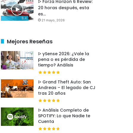
ᐅ Forza Horizon 6 Review:
20 horas después, esta
es…
8.4
21 mayo, 2026
Mejores Reseñas
ᐅ ySense 2026: ¿Vale la
pena o es pérdida de
tiempo? Análisis
ᐅ Grand Theft Auto: San
Andreas – El legado de CJ
tras 20 años
ᐅ Análisis Completo de
SPOTIFY: Lo que Nadie te
Cuenta