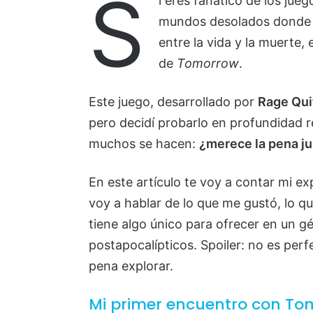
S
i eres fanático de los jue
mundos desolados donde ca
entre la vida y la muerte
de
Tomorrow
.
Este juego, desarrollado por
Rage Qu
pero decidí probarlo en profundidad
muchos se hacen:
¿merece la pena j
En este artículo te voy a contar mi exp
voy a hablar de lo que me gustó, lo q
tiene algo único para ofrecer en un g
postapocalípticos. Spoiler: no es perf
pena explorar.
Mi primer encuentro con To