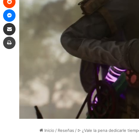
Messenger
Compartir por correo electrónico
Imprimir
Inicio
/
Reseñas
/
ᐅ ¿Vale la pena dedicarle tie