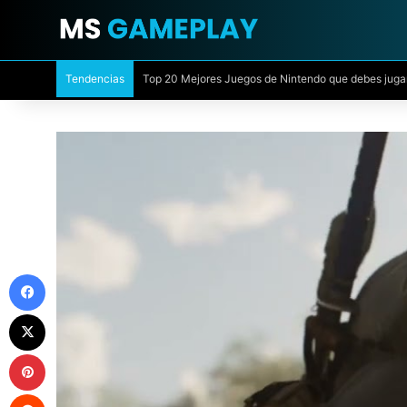
Tendencias
ᐅ Forza Horizon 6 Review: 20 horas después, esta e
Facebook
X
Pinterest
Reddit